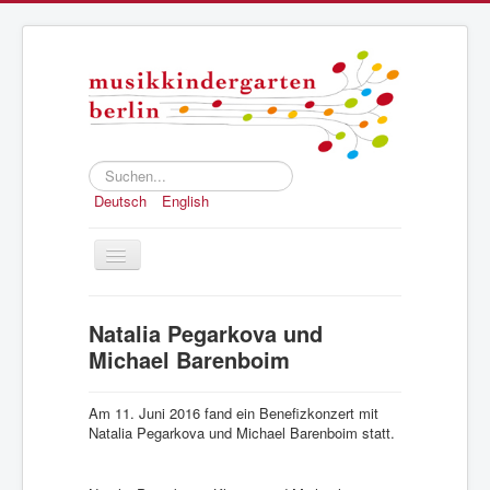
Suchen...
Deutsch
English
Toggle
Navigation
Home
Natalia Pegarkova und
Konzept
Michael Barenboim
Anmeldung
Am 11. Juni 2016 fand ein Benefizkonzert mit
Struktur und Geschichte
Natalia Pegarkova und Michael Barenboim statt.
Presse