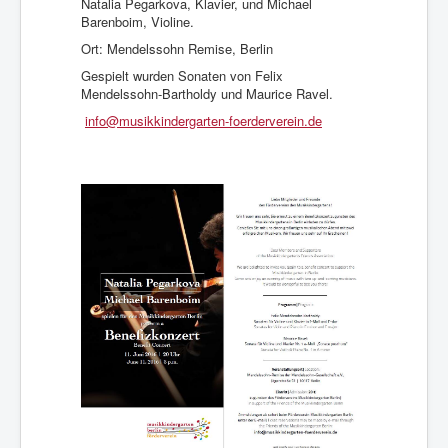
Natalia Pegarkova, Klavier, und Michael
Was Musik kann.
Barenboim, Violine.
Stellen/Ausschreibungen
Ort: Mendelssohn Remise, Berlin
Gespielt wurden Sonaten von Felix
Mendelssohn-Bartholdy und Maurice Ravel.
info@musikkindergarten-foerderverein.de