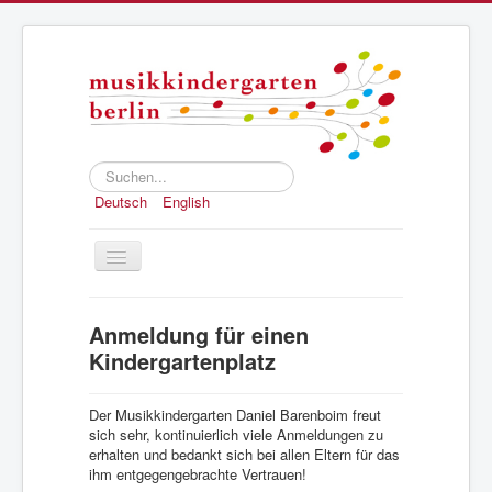
Suchen...
Deutsch
English
Toggle
Navigation
Home
Anmeldung für einen
Konzept
Kindergartenplatz
Anmeldung
Der Musikkindergarten Daniel Barenboim freut
Struktur und Geschichte
sich sehr, kontinuierlich viele Anmeldungen zu
erhalten und bedankt sich bei allen Eltern für das
Presse
ihm entgegengebrachte Vertrauen!