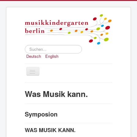
Suchen...
Deutsch
English
Toggle
Navigation
Home
Was Musik kann.
Konzept
Anmeldung
Symposion
Struktur und Geschichte
Presse
WAS MUSIK KANN.