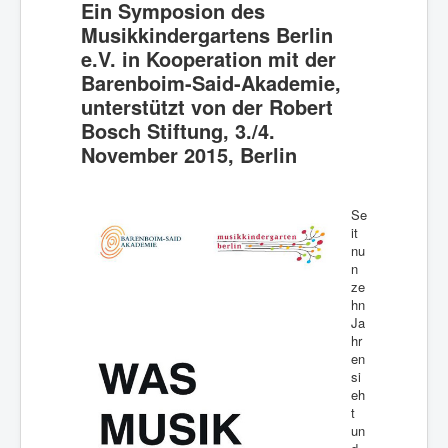
Was Musik kann.
Ein Symposion des
Musikkindergartens Berlin
Stellen/Ausschreibungen
e.V. in Kooperation mit der
Barenboim-Said-Akademie,
unterstützt von der Robert
Bosch Stiftung, 3./4.
November 2015, Berlin
Se
it
nu
n
ze
hn
Ja
hr
en
si
eh
t
un