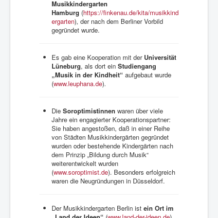
Musikkindergarten
Hamburg
(
https://finkenau.de/kita/musikkind
ergarten
), der nach dem Berliner Vorbild
gegründet wurde.
Es gab eine Kooperation mit der
Universität
Lüneburg
, als dort ein
Studiengang
„Musik in der Kindheit“
aufgebaut wurde
(
www.leuphana.de
).
Die
Soroptimistinnen
waren über viele
Jahre ein engagierter Kooperationspartner:
Sie haben angestoßen, daß in einer Reihe
von Städten Musikkindergärten gegründet
wurden oder bestehende Kindergärten nach
dem Prinzip „Bildung durch Musik“
weiterentwickelt wurden
(
www.soroptimist.de
). Besonders erfolgreich
waren die Neugründungen in Düsseldorf.
Der Musikkindergarten Berlin ist
ein Ort im
„Land der Ideen“
(
www.land-der-ideen.de
).