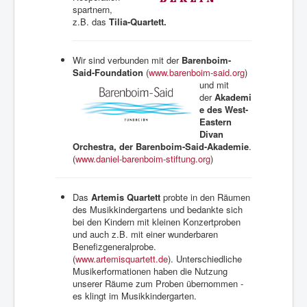
Was Musik kann.
spartnern,
z.B. das
Tilia-Quartett.
Stellen/Ausschreibungen
Wir sind verbunden mit der
Barenboim-
Said-Foundation
(
www.barenboim-said.org
)
und mit
der
Akademi
e des West-
Eastern
Divan
Orchestra, der Barenboim-Said-Akademie
.
(
www.daniel-barenboim-stiftung.org
)
Das
Artemis Quartett
probte in den Räumen
des Musikkindergartens und bedankte sich
bei den Kindern mit kleinen Konzertproben
und auch z.B. mit einer wunderbaren
Benefizgeneralprobe.
(
www.artemisquartett.de
). Unterschiedliche
Musikerformationen haben die Nutzung
unserer Räume zum Proben übernommen -
es klingt im Musikkindergarten.