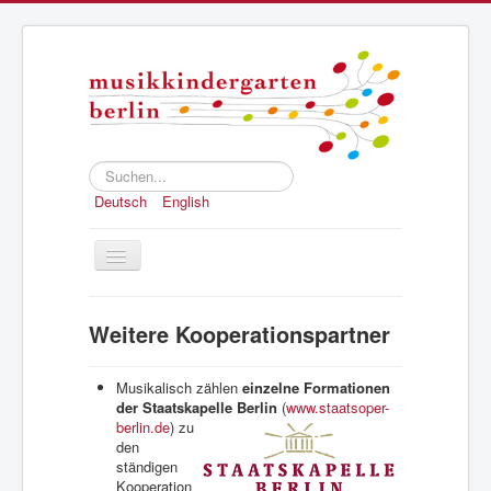
Suchen...
Deutsch
English
Toggle
Navigation
Home
Weitere Kooperationspartner
Konzept
Anmeldung
Musikalisch zählen
einzelne Formationen
der Staatskapelle Berlin
(
www.staatsoper-
Struktur und Geschichte
berlin.de
)
zu
den
Presse
ständigen
Kooperation