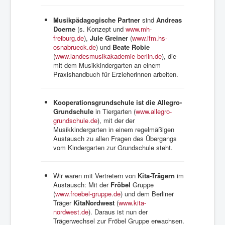
Musikpädagogische Partner
sind
Andreas
Doerne
(s. Konzept und
www.mh-
freiburg.de
),
Jule Greiner
(
www.ifm.hs-
osnabrueck.de
) und
Beate Robie
(
www.landesmusikakademie-berlin.de
), die
mit dem Musikkindergarten an einem
Praxishandbuch für Erzieherinnen arbeiten.
Kooperationsgrundschule ist die Allegro-
Grundschule
in Tiergarten (
www.allegro-
grundschule.de
), mit der der
Musikkindergarten in einem regelmäßigen
Austausch zu allen Fragen des Übergangs
vom Kindergarten zur Grundschule steht.
Wir waren mit Vertretern von
Kita-Trägern
im
Austausch: Mit der
Fröbel
Gruppe
(
www.froebel-gruppe.de
) und dem Berliner
Träger
KitaNordwest
(
www.kita-
nordwest.de
). Daraus ist nun der
Trägerwechsel zur Fröbel Gruppe erwachsen.